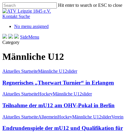
Skip
Hit enter to search or ESC to close
to
Close
main
Search
Kontakt
Suche
content
No menu assigned
SideMenu
Category
Männliche U12
Aktuelles Startseite
Männliche U12
slider
Regnerisches „Thorwart Turnier“ in Erlangen
Aktuelles Startseite
Hockey
Männliche U12
slider
Teilnahme der mU12 am OHV-Pokal in Berlin
Aktuelles Startseite
Allgemein
Hockey
Männliche U12
slider
Verein
Endrundenspiele der mU12 und Qualifikation für