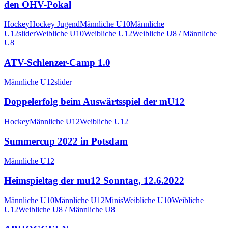
den OHV-Pokal
Hockey
Hockey Jugend
Männliche U10
Männliche
U12
slider
Weibliche U10
Weibliche U12
Weibliche U8 / Männliche
U8
ATV-Schlenzer-Camp 1.0
Männliche U12
slider
Doppelerfolg beim Auswärtsspiel der mU12
Hockey
Männliche U12
Weibliche U12
Summercup 2022 in Potsdam
Männliche U12
Heimspieltag der mu12 Sonntag, 12.6.2022
Männliche U10
Männliche U12
Minis
Weibliche U10
Weibliche
U12
Weibliche U8 / Männliche U8