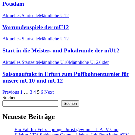
Potsdam
Aktuelles Startseite
Männliche U12
Vorrundenspiele der mU12
Aktuelles Startseite
Männliche U12
Start in die Meister- und Pokalrunde der mU12
Aktuelles Startseite
Männliche U10
Männliche U12
slider
Saisonauftakt in Erfurt zum Puffbohnenturnier für
unsere mU10 und mU12
Previous
1
…
3
4
5
6
Next
Suchen
Suchen
Neueste Beiträge
Ein Fall für Felix – junger Jurist gewinnt 11. ATV-Cup
5 Jahre ATV-Schlenzer-Camp – kleines Jubiläum beim ATV