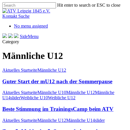
Skip
Hit enter to search or ESC to close
to
Close
main
Search
Kontakt
Suche
content
No menu assigned
SideMenu
Category
Männliche U12
Aktuelles Startseite
Männliche U12
Guter Start der mU12 nach der Sommerpause
Aktuelles Startseite
Männliche U10
Männliche U12
Männliche
U14
slider
Weibliche U10
Weibliche U12
Beste Stimmung im TrainingsCamp beim ATV
Aktuelles Startseite
Männliche U12
Männliche U14
slider