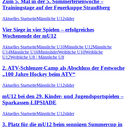
Zum 5. Mal in der 5. Sommerferienwoche –
Trainingstage auf der Feuerkuppe Straußberg
Aktuelles Startseite
Männliche U12
slider
Vier Siege in vier Spielen – erfolgreiches
Wochenende der mU12
Aktuelles Startseite
Männliche U10
Männliche U12
Männliche
U14
Männliche U16
Minis
slider
Weibliche U10
Weibliche
U12
Weibliche U8 / Männliche U8
2. ATV-Schlenzer-Camp als Abschluss der Festwoche
„100 Jahre Hockey beim ATV“
Aktuelles Startseite
Männliche U12
slider
mU12 bei den 29. Kinder- und Jugendsportspielen –
Sparkassen-LIPSIADE
Aktuelles Startseite
Männliche U12
slider
3. Platz für die mU12 beim sonnigen Summercup in