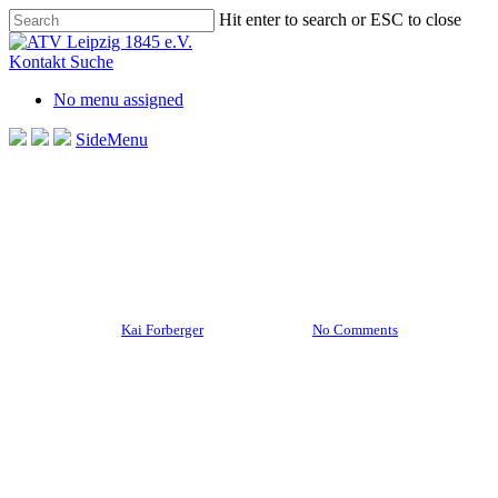
Skip
Hit enter to search or ESC to close
to
Close
main
Search
Kontakt
Suche
content
No menu assigned
SideMenu
Aktuelles Startseite
Männliche U12
Start in die Meister- und
Pokalrunde der mU12
By
Kai Forberger
8. Mai 2023
No Comments