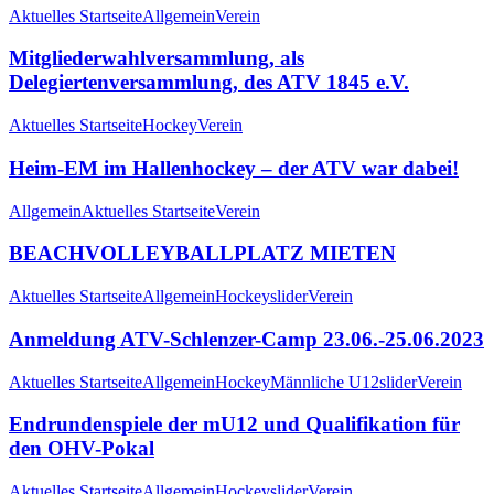
Aktuelles Startseite
Allgemein
Verein
Mitgliederwahlversammlung, als
Delegiertenversammlung, des ATV 1845 e.V.
Aktuelles Startseite
Hockey
Verein
Heim-EM im Hallenhockey – der ATV war dabei!
Allgemein
Aktuelles Startseite
Verein
BEACHVOLLEYBALLPLATZ MIETEN
Aktuelles Startseite
Allgemein
Hockey
slider
Verein
Anmeldung ATV-Schlenzer-Camp 23.06.-25.06.2023
Aktuelles Startseite
Allgemein
Hockey
Männliche U12
slider
Verein
Endrundenspiele der mU12 und Qualifikation für
den OHV-Pokal
Aktuelles Startseite
Allgemein
Hockey
slider
Verein