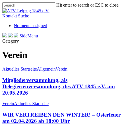
Skip
Hit enter to search or ESC to close
to
Close
main
Search
Kontakt
Suche
content
No menu assigned
SideMenu
Category
Verein
Aktuelles Startseite
Allgemein
Verein
Mitgliederversammlung, als
Delegiertenversammlung, des ATV 1845 e.V. am
20.05.2026
Verein
Aktuelles Startseite
WIR VERTREIBEN DEN WINTER! – Osterfeuer
am 02.04.2026 ab 18:00 Uhr