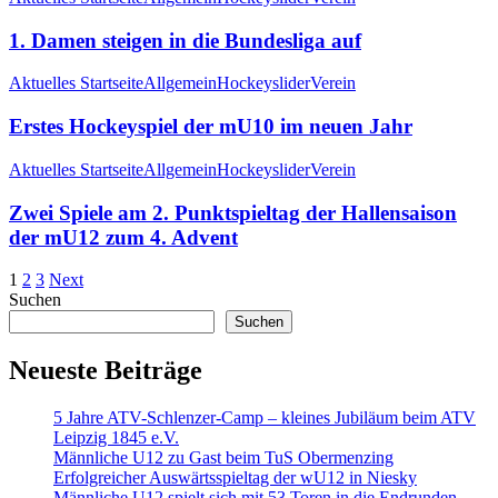
1. Damen steigen in die Bundesliga auf
Aktuelles Startseite
Allgemein
Hockey
slider
Verein
Erstes Hockeyspiel der mU10 im neuen Jahr
Aktuelles Startseite
Allgemein
Hockey
slider
Verein
Zwei Spiele am 2. Punktspieltag der Hallensaison
der mU12 zum 4. Advent
1
2
3
Next
Suchen
Suchen
Neueste Beiträge
5 Jahre ATV-Schlenzer-Camp – kleines Jubiläum beim ATV
Leipzig 1845 e.V.
Männliche U12 zu Gast beim TuS Obermenzing
Erfolgreicher Auswärtsspieltag der wU12 in Niesky
Männliche U12 spielt sich mit 53 Toren in die Endrunden