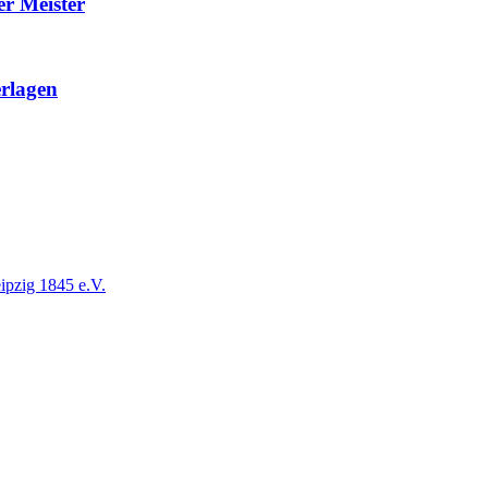
r Meister
erlagen
ipzig 1845 e.V.