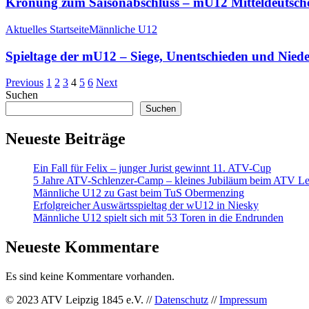
Krönung zum Saisonabschluss – mU12 Mitteldeutsche
Aktuelles Startseite
Männliche U12
Spieltage der mU12 – Siege, Unentschieden und Nied
Previous
1
2
3
4
5
6
Next
Suchen
Suchen
Neueste Beiträge
Ein Fall für Felix – junger Jurist gewinnt 11. ATV-Cup
5 Jahre ATV-Schlenzer-Camp – kleines Jubiläum beim ATV Le
Männliche U12 zu Gast beim TuS Obermenzing
Erfolgreicher Auswärtsspieltag der wU12 in Niesky
Männliche U12 spielt sich mit 53 Toren in die Endrunden
Neueste Kommentare
Es sind keine Kommentare vorhanden.
© 2023 ATV Leipzig 1845 e.V. //
Datenschutz
//
Impressum