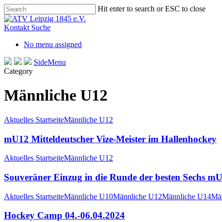
Skip
Hit enter to search or ESC to close
to
Close
main
Search
Kontakt
Suche
content
No menu assigned
SideMenu
Category
Männliche U12
Aktuelles Startseite
Männliche U12
mU12 Mitteldeutscher Vize-Meister im Hallenhockey
Aktuelles Startseite
Männliche U12
Souveräner Einzug in die Runde der besten Sechs m
Aktuelles Startseite
Männliche U10
Männliche U12
Männliche U14
Mä
Hockey Camp 04.-06.04.2024