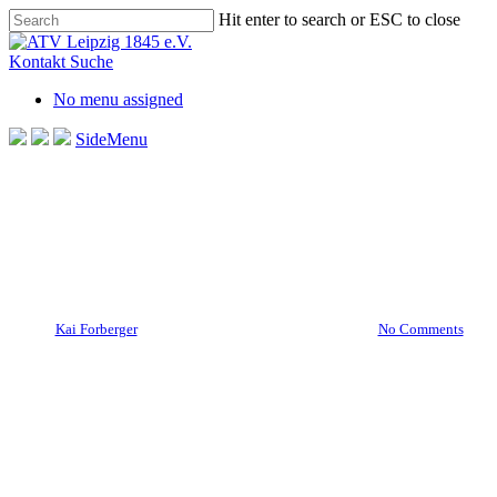
Skip
Hit enter to search or ESC to close
to
Close
main
Search
Kontakt
Suche
content
No menu assigned
SideMenu
Aktuelles Startseite
Hockey
slider
Weibliche U12
Platzierungs- und Endrunde
wU12 – Spieltag 2
By
Kai Forberger
17. März 2023
März 20th, 2023
No Comments