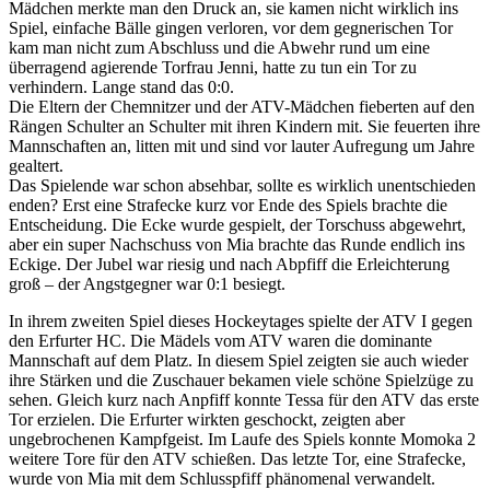
Mädchen merkte man den Druck an, sie kamen nicht wirklich ins
Spiel, einfache Bälle gingen verloren, vor dem gegnerischen Tor
kam man nicht zum Abschluss und die Abwehr rund um eine
überragend agierende Torfrau Jenni, hatte zu tun ein Tor zu
verhindern. Lange stand das 0:0.
Die Eltern der Chemnitzer und der ATV-Mädchen fieberten auf den
Rängen Schulter an Schulter mit ihren Kindern mit. Sie feuerten ihre
Mannschaften an, litten mit und sind vor lauter Aufregung um Jahre
gealtert.
Das Spielende war schon absehbar, sollte es wirklich unentschieden
enden? Erst eine Strafecke kurz vor Ende des Spiels brachte die
Entscheidung. Die Ecke wurde gespielt, der Torschuss abgewehrt,
aber ein super Nachschuss von Mia brachte das Runde endlich ins
Eckige. Der Jubel war riesig und nach Abpfiff die Erleichterung
groß – der Angstgegner war 0:1 besiegt.
In ihrem zweiten Spiel dieses Hockeytages spielte der ATV I gegen
den Erfurter HC. Die Mädels vom ATV waren die dominante
Mannschaft auf dem Platz. In diesem Spiel zeigten sie auch wieder
ihre Stärken und die Zuschauer bekamen viele schöne Spielzüge zu
sehen. Gleich kurz nach Anpfiff konnte Tessa für den ATV das erste
Tor erzielen. Die Erfurter wirkten geschockt, zeigten aber
ungebrochenen Kampfgeist. Im Laufe des Spiels konnte Momoka 2
weitere Tore für den ATV schießen. Das letzte Tor, eine Strafecke,
wurde von Mia mit dem Schlusspfiff phänomenal verwandelt.