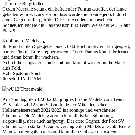
: 0 für die Bergstädter.
Gegen Meerane gelang ein befreiender Führungstreffer, der lange
gehalten wurde. Kurz vor Schluss wurde die Freude jedoch durch
einen Gegentreffer getrübt. Die Partie endete unentschieden 1 : 1.
Schließlich endete die Hallensaison fürs Team Weiss der wU12 auf
Platz 9.
Kopf hoch, Mädels. 🙂
Ihr könnt in den Spiegel schauen, habt Euch motiviert, fair gespielt,
hart gekämpft. Eure Gegner waren stärker. Daraus könnt Ihr lernen
und daran könnt Ihr wachsen.
Nehmt die Tipps der Trainer mit und kommt wieder: in die Halle,
aufs Feld.
Habt Spaß am Spiel.
Ihr seid EIN TEAM.
Am Sonntag, den 12.03.2023 ging es für die Mädels vom Team
ATV I der wU12 zum Saisonfinale der Mitteldeutschen
Hallenmeisterschaft 2022/2023 ins sonnige und verschneite
Chemnitz. Die Mädels waren in kämpferischer Stimmung,
siegeswillig, aber auch aufgeregt. Der erste Gegner, der Post SV
Chemnitz, ein starker Gegner, verlangte den Mädels alles ab. Beide
Mannschaften gaben alles und kämpften verbissen. Unseren