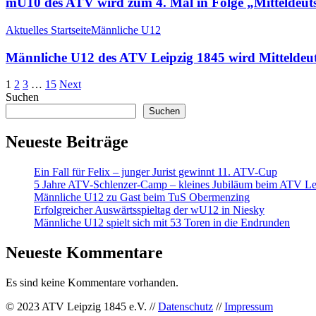
mU10 des ATV wird zum 4. Mal in Folge „Mitteldeuts
Aktuelles Startseite
Männliche U12
Männliche U12 des ATV Leipzig 1845 wird Mitteldeut
1
2
3
…
15
Next
Suchen
Suchen
Neueste Beiträge
Ein Fall für Felix – junger Jurist gewinnt 11. ATV-Cup
5 Jahre ATV-Schlenzer-Camp – kleines Jubiläum beim ATV Le
Männliche U12 zu Gast beim TuS Obermenzing
Erfolgreicher Auswärtsspieltag der wU12 in Niesky
Männliche U12 spielt sich mit 53 Toren in die Endrunden
Neueste Kommentare
Es sind keine Kommentare vorhanden.
© 2023 ATV Leipzig 1845 e.V. //
Datenschutz
//
Impressum