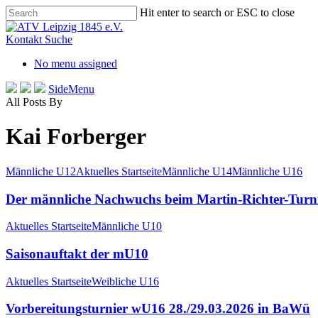
Skip
Hit enter to search or ESC to close
to
Close
main
Search
Kontakt
Suche
content
No menu assigned
SideMenu
All Posts By
Kai Forberger
Männliche U12
Aktuelles Startseite
Männliche U14
Männliche U16
Der männliche Nachwuchs beim Martin-Richter-Turnie
Aktuelles Startseite
Männliche U10
Saisonauftakt der mU10
Aktuelles Startseite
Weibliche U16
Vorbereitungsturnier wU16 28./29.03.2026 in BaWü