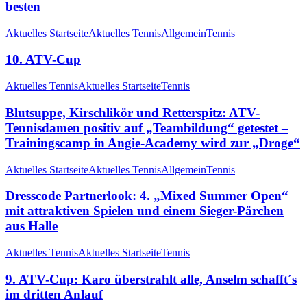
besten
Aktuelles Startseite
Aktuelles Tennis
Allgemein
Tennis
10. ATV-Cup
Aktuelles Tennis
Aktuelles Startseite
Tennis
Blutsuppe, Kirschlikör und Retterspitz: ATV-
Tennisdamen positiv auf „Teambildung“ getestet –
Trainingscamp in Angie-Academy wird zur „Droge“
Aktuelles Startseite
Aktuelles Tennis
Allgemein
Tennis
Dresscode Partnerlook: 4. „Mixed Summer Open“
mit attraktiven Spielen und einem Sieger-Pärchen
aus Halle
Aktuelles Tennis
Aktuelles Startseite
Tennis
9. ATV-Cup: Karo überstrahlt alle, Anselm schafft´s
im dritten Anlauf