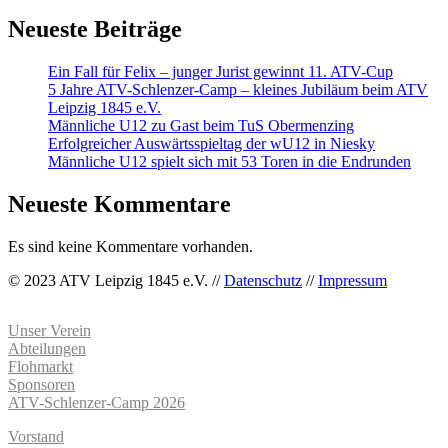
Neueste Beiträge
Ein Fall für Felix – junger Jurist gewinnt 11. ATV-Cup
5 Jahre ATV-Schlenzer-Camp – kleines Jubiläum beim ATV
Leipzig 1845 e.V.
Männliche U12 zu Gast beim TuS Obermenzing
Erfolgreicher Auswärtsspieltag der wU12 in Niesky
Männliche U12 spielt sich mit 53 Toren in die Endrunden
Neueste Kommentare
Es sind keine Kommentare vorhanden.
© 2023 ATV Leipzig 1845 e.V. //
Datenschutz
//
Impressum
Unser Verein
Abteilungen
Flohmarkt
Sponsoren
ATV-Schlenzer-Camp 2026
Vorstand