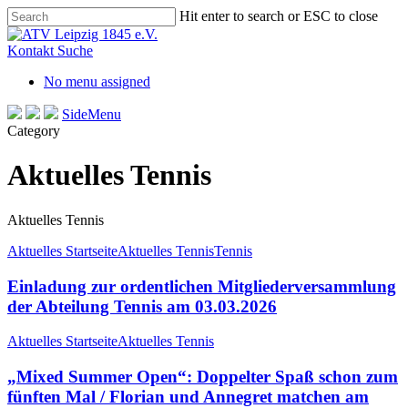
Skip
Hit enter to search or ESC to close
to
Close
main
Search
Kontakt
Suche
content
No menu assigned
SideMenu
Category
Aktuelles Tennis
Aktuelles Tennis
Aktuelles Startseite
Aktuelles Tennis
Tennis
Einladung zur ordentlichen Mitgliederversammlung
der Abteilung Tennis am 03.03.2026
Aktuelles Startseite
Aktuelles Tennis
„Mixed Summer Open“: Doppelter Spaß schon zum
fünften Mal / Florian und Annegret matchen am