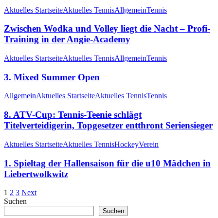
Aktuelles Startseite
Aktuelles Tennis
Allgemein
Tennis
Zwischen Wodka und Volley liegt die Nacht – Profi-
Training in der Angie-Academy
Aktuelles Startseite
Aktuelles Tennis
Allgemein
Tennis
3. Mixed Summer Open
Allgemein
Aktuelles Startseite
Aktuelles Tennis
Tennis
8. ATV-Cup: Tennis-Teenie schlägt
Titelverteidigerin, Topgesetzer entthront Seriensieger
Aktuelles Startseite
Aktuelles Tennis
Hockey
Verein
1. Spieltag der Hallensaison für die u10 Mädchen in
Liebertwolkwitz
1
2
3
Next
Suchen
Suchen