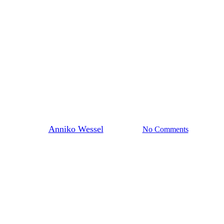
Aktuelles Startseite
Allgemein
Hockey
Weibliche U12
i überzeugende Auftritte der wU
By
Anniko Wessel
1. Juni 2026
No Comments