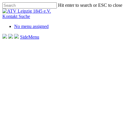
Skip
Hit enter to search or ESC to close
to
Close
main
Search
Kontakt
Suche
content
No menu assigned
SideMenu
Starker Teamgeist und zwe