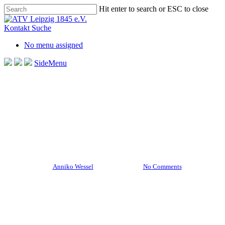
Skip
Hit enter to search or ESC to close
to
Close
main
Search
Kontakt
Suche
content
No menu assigned
SideMenu
Aktuelles Startseite
Allgemein
Hockey
Weibliche U12
Erfolgreicher Auswärtsspieltag
der wU12 in Niesky
By
Anniko Wessel
8. Juni 2026
No Comments