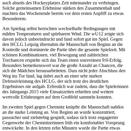
auch abseits des Hockeyplatzes Zeit miteinander zu verbringen.
Solche gemeinsamen Erlebnisse stärken den Zusammenhalt und
machten das Wochenende bereits vor dem ersten Anpfiff zu etwas
Besonderem.
Am Spieltag selbst herrschten wechselhafte Bedingungen mit
milden Temperaturen und spürbarem Wind. Die wU12 zeigte sich
davon jedoch unbeeindruckt und fand sofort gut ins Spiel. Gegen
den HCLG Leipzig übernahm die Mannschaft von Beginn an die
Kontrolle und dominierte die Partie über die gesamte Spielzeit. Mit
schönen Kombinationen, viel Bewegung und zahlreichen
Torchancen erspielte sich das Team einen souveränen 9:0-Erfolg.
Besonders bemerkenswert war die große Anzahl an Chancen, die
sich die Mädchen herausarbeiteten. Dass nicht jeder Abschluss den
Weg ins Tor fand, lag dabei auch an einer sehr starken
Defensivleistung des HCLG, der sich trotz des deutlichen
Ergebnisses nie aufgab. Erfreulich war zudem, dass die Spielerinnen
des Jahrgangs 2015 viele Einsatzzeiten erhielten und weitere
wertvolle Erfahrungen auf dem Großfeld sammeln konnten.
Im zweiten Spiel gegen Chemnitz knüpfte die Mannschaft nahtlos
an die starke Leistung an. Von Beginn an wurde konzentriert,
passsicher und zielstrebig gespielt, sodass sich trotz engagierter
Gegenwehr der Chemnitzerinnen früh ein komfortabler Vorsprung
entwickelte. In den letzten zehn Minuten wurde die Partie etwas