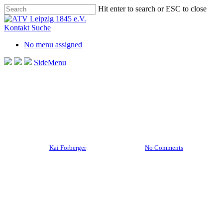
Skip
Hit enter to search or ESC to close
to
Close
main
Search
Kontakt
Suche
content
No menu assigned
SideMenu
Aktuelles Startseite
Männliche U12
Souveräner Einzug in die
Runde der besten Sechs mU12
By
Kai Forberger
22. Januar 2024
No Comments