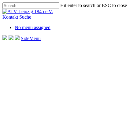
Skip
Hit enter to search or ESC to close
to
Close
main
Search
Kontakt
Suche
content
No menu assigned
SideMenu
Spannende Duelle und pack