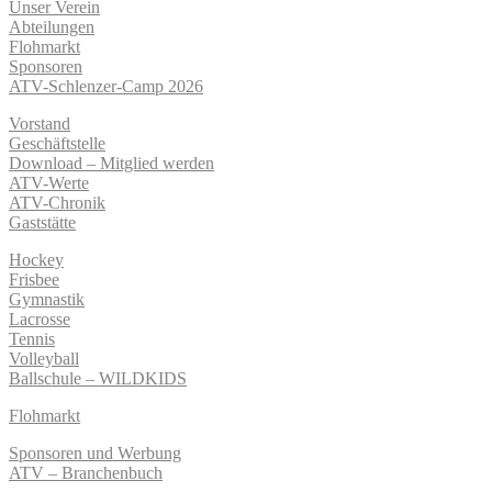
Unser Verein
Abteilungen
Flohmarkt
Sponsoren
ATV-Schlenzer-Camp 2026
Vorstand
Geschäftstelle
Download – Mitglied werden
ATV-Werte
ATV-Chronik
Gaststätte
Hockey
Frisbee
Gymnastik
Lacrosse
Tennis
Volleyball
Ballschule – WILDKIDS
Flohmarkt
Sponsoren und Werbung
ATV – Branchenbuch