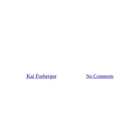
Aktuelles Startseite
Weibliche U12
ende Spielszenen bei der wU12 E
By
Kai Forberger
14. Januar 2024
No Comments