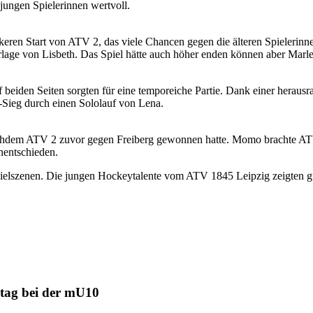
 jungen Spielerinnen wertvoll.
eren Start von ATV 2, das viele Chancen gegen die älteren Spielerin
orlage von Lisbeth. Das Spiel hätte auch höher enden können aber Mar
 beiden Seiten sorgten für eine temporeiche Partie. Dank einer herau
0-Sieg durch einen Sololauf von Lena.
chdem ATV 2 zuvor gegen Freiberg gewonnen hatte. Momo brachte ATV 1 
nentschieden.
ielszenen. Die jungen Hockeytalente vom ATV 1845 Leipzig zeigten g
tag bei der mU10