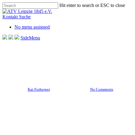
Skip
Hit enter to search or ESC to close
to
Close
main
Search
Kontakt
Suche
content
No menu assigned
SideMenu
Aktuelles Startseite
Weibliche U10
Heimspieltag der wU10 –
Vorrunde erfolgreich beendet
By
Kai Forberger
4. September 2023
No Comments