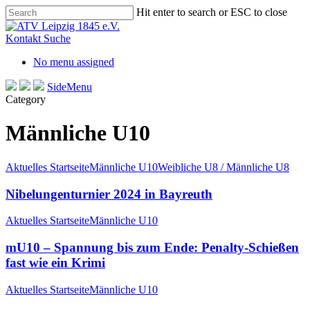
Skip
Hit enter to search or ESC to close
to
Close
main
Search
Kontakt
Suche
content
No menu assigned
SideMenu
Category
Männliche U10
Aktuelles Startseite
Männliche U10
Weibliche U8 / Männliche U8
Nibelungenturnier 2024 in Bayreuth
Aktuelles Startseite
Männliche U10
mU10 – Spannung bis zum Ende: Penalty-Schießen
fast wie ein Krimi
Aktuelles Startseite
Männliche U10