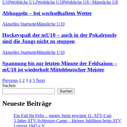
U10
Weibliche U12
Weibliche U18
Weibliche U8 / Männliche U8
Abhoggeln – bei wechselhaftem Wetter
Aktuelles Startseite
Männliche U10
Hockeyspaß der mU10 – auch in der Pokalrunde
sind die Jungs nicht zu stoppen
Aktuelles Startseite
Männliche U10
Spannung bis zur letzten Minute der Feldsaison –
mU10 ist wiederholt Mitteldeutscher Meister
Previous
1
2
3
4
5
Next
Suchen
Suchen
Neueste Beiträge
Ein Fall für Felix – junger Jurist gewinnt 11. ATV-Cup
5 Jahre ATV-Schlenzer-Camp – kleines Jubiläum beim ATV
Leipzig 1845 e.V.