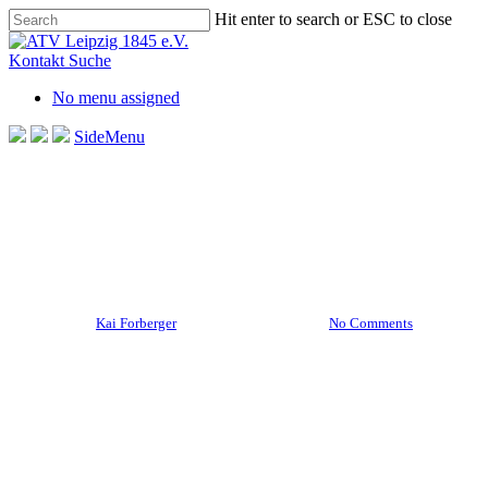
Skip
Hit enter to search or ESC to close
to
Close
main
Search
Kontakt
Suche
content
No menu assigned
SideMenu
Aktuelles Startseite
Männliche U12
Jubel bei der mU12 –
Erfolgreicher Saisonabschluss
By
Kai Forberger
30. September 2024
No Comments