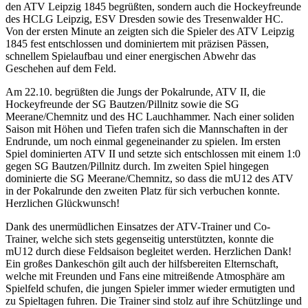
den ATV Leipzig 1845 begrüßten, sondern auch die Hockeyfreunde
des HCLG Leipzig, ESV Dresden sowie des Tresenwalder HC.
Von der ersten Minute an zeigten sich die Spieler des ATV Leipzig
1845 fest entschlossen und dominiertem mit präzisen Pässen,
schnellem Spielaufbau und einer energischen Abwehr das
Geschehen auf dem Feld.
Am 22.10. begrüßten die Jungs der Pokalrunde, ATV II, die
Hockeyfreunde der SG Bautzen/Pillnitz sowie die SG
Meerane/Chemnitz und des HC Lauchhammer. Nach einer soliden
Saison mit Höhen und Tiefen trafen sich die Mannschaften in der
Endrunde, um noch einmal gegeneinander zu spielen. Im ersten
Spiel dominierten ATV II und setzte sich entschlossen mit einem 1:0
gegen SG Bautzen/Pillnitz durch. Im zweiten Spiel hingegen
dominierte die SG Meerane/Chemnitz, so dass die mU12 des ATV
in der Pokalrunde den zweiten Platz für sich verbuchen konnte.
Herzlichen Glückwunsch!
Dank des unermüdlichen Einsatzes der ATV-Trainer und Co-
Trainer, welche sich stets gegenseitig unterstützten, konnte die
mU12 durch diese Feldsaison begleitet werden. Herzlichen Dank!
Ein großes Dankeschön gilt auch der hilfsbereiten Elternschaft,
welche mit Freunden und Fans eine mitreißende Atmosphäre am
Spielfeld schufen, die jungen Spieler immer wieder ermutigten und
zu Spieltagen fuhren. Die Trainer sind stolz auf ihre Schützlinge und