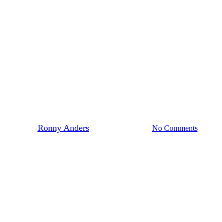
Aktuelles Startseite
Hockey
News
hemalige ATV-Legenden zu Besu
By
Ronny Anders
22. September 2024
No Comments