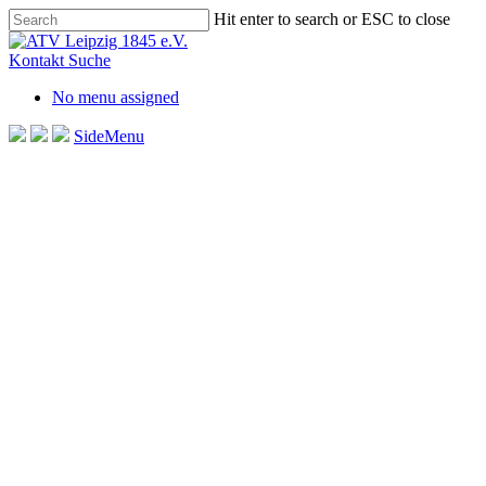
Skip
Hit enter to search or ESC to close
to
Close
main
Search
Kontakt
Suche
content
No menu assigned
SideMenu
E