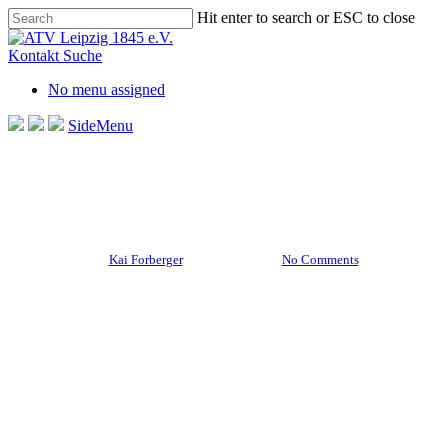
Skip
Hit enter to search or ESC to close
to
Close
main
Search
Kontakt
Suche
content
No menu assigned
SideMenu
Aktuelles Startseite
Männliche U10
Sonnenschein statt Unwetter
By
Kai Forberger
5. Juni 2024
No Comments