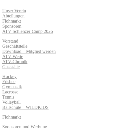
Unser Verein
Abteilungen
Flohmarkt
Sponsoren
ATV-Schlenzer-Camp 2026
Vorstand
Geschäftstelle
Download – Mitglied werden
ATV-Werte
ATV-Chronik
Gaststätte
Hockey
Frisbee
Gymnastik
Lacrosse
Tennis
Volleyball
Ballschule – WILDKIDS
Flohmarkt
Sponsoren und Werbung