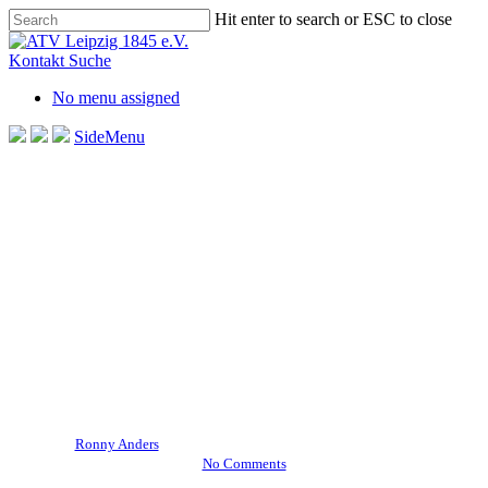
Skip
Hit enter to search or ESC to close
to
Close
main
Search
Kontakt
Suche
content
No menu assigned
SideMenu
Aktuelles Startseite
Allgemein
Hockey
222 Sportvereine erhalten eine
Prämie und werben ab sofort
als Botschafter für „So geht
sächsisch“ – und der ATV ist
dabei.
By
Ronny Anders
11. Dezember 2023
Dezember 12th, 2023
No Comments