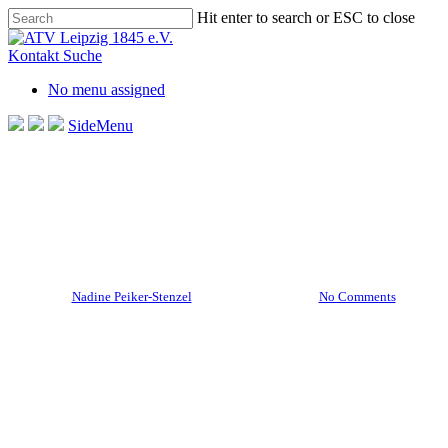
Skip
Hit enter to search or ESC to close
to
Close
main
Search
Kontakt
Suche
content
No menu assigned
SideMenu
Aktuelles Startseite
Allgemein
Weibliche U12
Weibliche U12 bleibt
Serienmeister
By
Nadine Peiker-Stenzel
26. Oktober 2025
No Comments