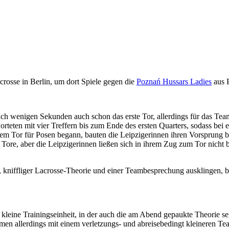
osse in Berlin, um dort Spiele gegen die
Poznań Hussars Ladies
aus 
ach wenigen Sekunden auch schon das erste Tor, allerdings für das Tea
worteten mit vier Treffern bis zum Ende des ersten Quarters, sodass bei
Tor für Posen begann, bauten die Leipzigerinnen ihren Vorsprung bis 
e Tore, aber die Leipzigerinnen ließen sich in ihrem Zug zum Tor nicht 
 kniffliger Lacrosse-Theorie und einer Teambesprechung ausklingen, 
 kleine Trainingseinheit, in der auch die am Abend gepaukte Theorie 
 allerdings mit einem verletzungs- und abreisebedingt kleineren Team