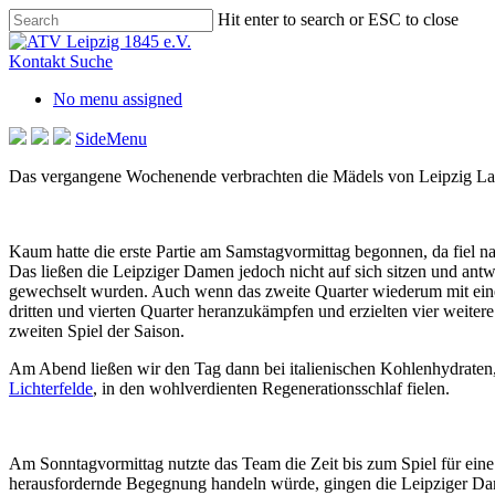
Skip
Hit enter to search or ESC to close
to
Close
main
Search
Kontakt
Suche
content
No menu assigned
SideMenu
Das vergangene Wochenende verbrachten die Mädels von Leipzig Lacr
Kaum hatte die erste Partie am Samstagvormittag begonnen, da fiel n
Das ließen die Leipziger Dam
en jedoch nicht auf sich sitzen und ant
gewechselt wurden. Auch wenn das zweite Quarter wiederum mit einem 
dritten und vierten Quarter heranzukämpfen und erzielten vier weiter
zweiten Spiel der Saison.
Am Abend ließen wir den Tag dann bei italienischen Kohlenhydraten,
Lichterfelde
, in den wohlverdienten Regenerationsschlaf fielen.
Am Sonntagvormittag nutzte das Team die Zeit bis zum Spiel für eine
herausfordernde Begegnung handeln würde, gingen die Leipziger Damen