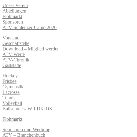
Unser Verein
Abteilungen
Flohmarkt
Sponsoren
ATV-Schlenzer-Camp 2026
Vorstand
Geschäftstelle
Download – Mitglied werden
ATV-Werte
ATV-Chronik
Gaststätte
Hockey
Frisbee
Gymnastik
Lacrosse
Tennis
Volleyball
Ballschule – WILDKIDS
Flohmarkt
Sponsoren und Werbung
ATV – Branchenbuch