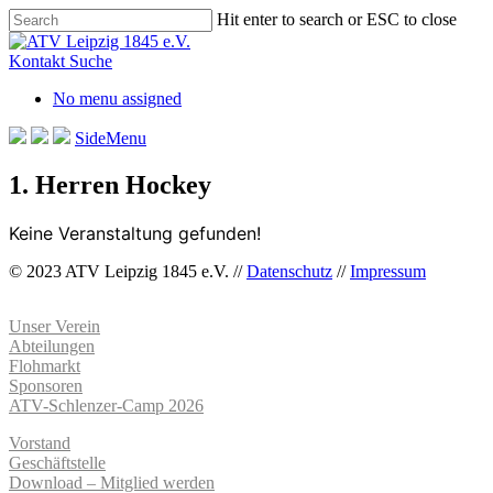
Skip
Hit enter to search or ESC to close
to
Close
main
Search
Kontakt
Suche
content
No menu assigned
SideMenu
1. Herren Hockey
Keine Veranstaltung gefunden!
© 2023 ATV Leipzig 1845 e.V. //
Datenschutz
//
Impressum
Unser Verein
Abteilungen
Flohmarkt
Sponsoren
ATV-Schlenzer-Camp 2026
Vorstand
Geschäftstelle
Download – Mitglied werden