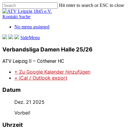
Skip
Hit enter to search or ESC to close
to
Close
main
Search
Kontakt
Suche
content
No menu assigned
SideMenu
Verbandsliga Damen Halle 25/26
ATV Leipzig II – Cöthener HC
+ Zu Google Kalender hinzufügen
+ iCal / Outlook export
Datum
Dez. 21 2025
Vorbei!
Uhrzeit