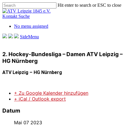
Skip
Hit enter to search or ESC to close
to
Close
main
Search
Kontakt
Suche
content
No menu assigned
SideMenu
2. Hockey-Bundesliga – Damen ATV Leipzig –
HG Nürnberg
ATV Leipzig – HG Nürnberg
+ Zu Google Kalender hinzufügen
+ iCal / Outlook export
Datum
Mai 07 2023