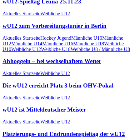
wU12-Spieltag Leuna 25.11.23
Aktuelles Startseite
Weibliche U12
wU12 zum Vorbereitungstunier in Berlin
Aktuelles Startseite
Hockey Jugend
Männliche U10
Männliche
U12
Männliche U14
Männliche U16
Männliche U18
Weibliche
U10
Weibliche U12
Weibliche U18
Weibliche U8 / Männliche U8
Abhoggeln – bei wechselhaftem Wetter
Aktuelles Startseite
Weibliche U12
Die wU12 erreicht Platz 3 beim OHV-Pokal
Aktuelles Startseite
Weibliche U12
wU12 ist Mitteldeutscher Meister
Aktuelles Startseite
Weibliche U12
Platzierungs- und Endrundenspieltag der wU12