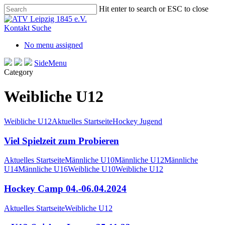
Skip
Hit enter to search or ESC to close
to
Close
main
Search
Kontakt
Suche
content
No menu assigned
SideMenu
Category
Weibliche U12
Weibliche U12
Aktuelles Startseite
Hockey Jugend
Viel Spielzeit zum Probieren
Aktuelles Startseite
Männliche U10
Männliche U12
Männliche
U14
Männliche U16
Weibliche U10
Weibliche U12
Hockey Camp 04.-06.04.2024
Aktuelles Startseite
Weibliche U12