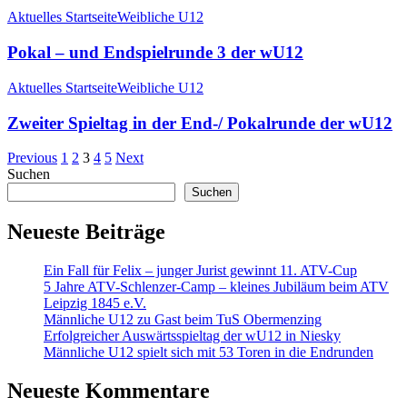
Aktuelles Startseite
Weibliche U12
Pokal – und Endspielrunde 3 der wU12
Aktuelles Startseite
Weibliche U12
Zweiter Spieltag in der End-/ Pokalrunde der wU12
Previous
1
2
3
4
5
Next
Suchen
Suchen
Neueste Beiträge
Ein Fall für Felix – junger Jurist gewinnt 11. ATV-Cup
5 Jahre ATV-Schlenzer-Camp – kleines Jubiläum beim ATV
Leipzig 1845 e.V.
Männliche U12 zu Gast beim TuS Obermenzing
Erfolgreicher Auswärtsspieltag der wU12 in Niesky
Männliche U12 spielt sich mit 53 Toren in die Endrunden
Neueste Kommentare