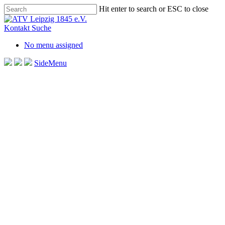
Skip
Hit enter to search or ESC to close
to
Close
main
Search
Kontakt
Suche
content
No menu assigned
SideMenu
Erfolgreicher Abschlu