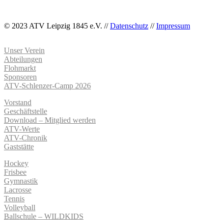
© 2023 ATV Leipzig 1845 e.V. //
Datenschutz
//
Impressum
Unser Verein
Abteilungen
Flohmarkt
Sponsoren
ATV-Schlenzer-Camp 2026
Vorstand
Geschäftstelle
Download – Mitglied werden
ATV-Werte
ATV-Chronik
Gaststätte
Hockey
Frisbee
Gymnastik
Lacrosse
Tennis
Volleyball
Ballschule – WILDKIDS