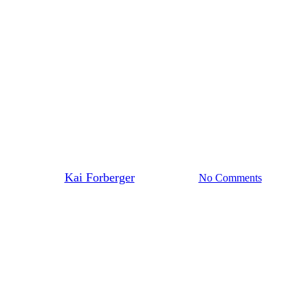
Aktuelles Startseite
Weibliche U10
ss der Hallensaison für die zwei
By
Kai Forberger
18. März 2024
No Comments