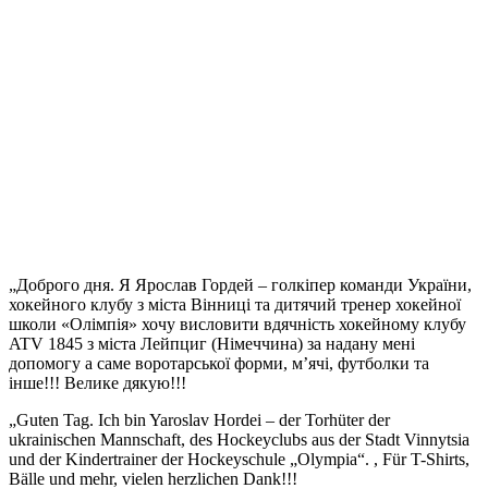
„Доброго дня. Я Ярослав Гордей – голкіпер команди України,
хокейного клубу з міста Вінниці та дитячий тренер хокейної
школи «Олімпія» хочу висловити вдячність хокейному клубу
ATV 1845 з міста Лейпциг (Німеччина) за надану мені
допомогу а саме воротарської форми, м’ячі, футболки та
інше!!! Велике дякую!!!
„Guten Tag. Ich bin Yaroslav Hordei – der Torhüter der
ukrainischen Mannschaft, des Hockeyclubs aus der Stadt Vinnytsia
und der Kindertrainer der Hockeyschule „Olympia“. , Für T-Shirts,
Bälle und mehr, vielen herzlichen Dank!!!