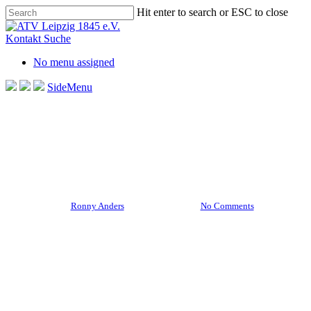
Skip
Hit enter to search or ESC to close
to
Close
main
Search
Kontakt
Suche
content
No menu assigned
SideMenu
Aktuelles Startseite
Hockey
ukrainische Kindertrainer sagt
Danke.
By
Ronny Anders
28. April 2023
No Comments