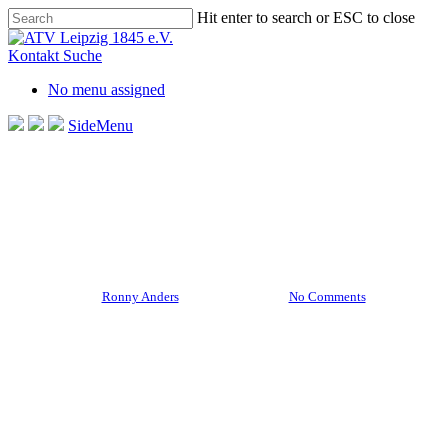
Skip
Hit enter to search or ESC to close
to
Close
main
Search
Kontakt
Suche
content
No menu assigned
SideMenu
Hockey
Startschuss für unsere
Feldhockeysaison!
By
Ronny Anders
14. April 2022
No Comments