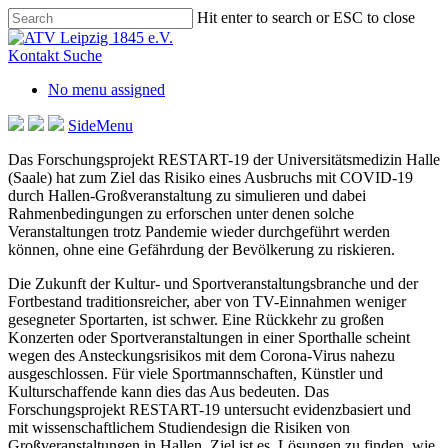
Skip
Hit enter to search or ESC to close
to
Close
main
Search
Kontakt
Suche
content
No menu assigned
SideMenu
Das Forschungsprojekt RESTART-19 der Universitätsmedizin Halle
(Saale) hat zum Ziel das Risiko eines Ausbruchs mit COVID-19
durch Hallen-Großveranstaltung zu simulieren und dabei
Rahmenbedingungen zu erforschen unter denen solche
Veranstaltungen trotz Pandemie wieder durchgeführt werden
können, ohne eine Gefährdung der Bevölkerung zu riskieren.
Die Zukunft der Kultur- und Sportveranstaltungsbranche und der
Fortbestand traditionsreicher, aber von TV-Einnahmen weniger
gesegneter Sportarten, ist schwer. Eine Rückkehr zu großen
Konzerten oder Sportveranstaltungen in einer Sporthalle scheint
wegen des Ansteckungsrisikos mit dem Corona-Virus nahezu
ausgeschlossen. Für viele Sportmannschaften, Künstler und
Kulturschaffende kann dies das Aus bedeuten. Das
Forschungsprojekt RESTART-19 untersucht evidenzbasiert und
mit wissenschaftlichem Studiendesign die Risiken von
Großveranstaltungen in Hallen. Ziel ist es, Lösungen zu finden, wie