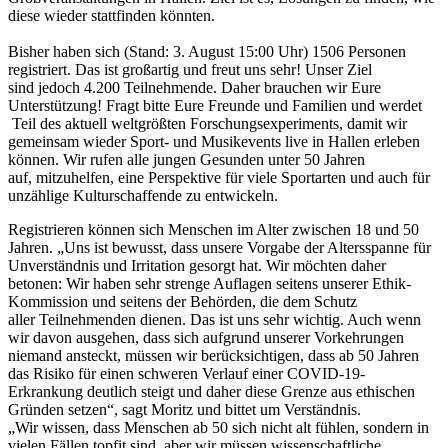
diese wieder stattfinden könnten.
Bisher haben sich (Stand: 3. August 15:00 Uhr) 1506 Personen
registriert. Das ist großartig und freut uns sehr! Unser Ziel
sind jedoch 4.200 Teilnehmende. Daher brauchen wir Eure
Unterstützung! Fragt bitte Eure Freunde und Familien und werdet
Teil des aktuell weltgrößten Forschungsexperiments, damit wir
gemeinsam wieder Sport- und Musikevents live in Hallen erleben
können. Wir rufen alle jungen Gesunden unter 50 Jahren
auf, mitzuhelfen, eine Perspektive für viele Sportarten und auch für
unzählige Kulturschaffende zu entwickeln.
Registrieren können sich Menschen im Alter zwischen 18 und 50
Jahren. „Uns ist bewusst, dass unsere Vorgabe der Altersspanne für
Unverständnis und Irritation gesorgt hat. Wir möchten daher
betonen: Wir haben sehr strenge Auflagen seitens unserer Ethik-
Kommission und seitens der Behörden, die dem Schutz
aller Teilnehmenden dienen. Das ist uns sehr wichtig. Auch wenn
wir davon ausgehen, dass sich aufgrund unserer Vorkehrungen
niemand ansteckt, müssen wir berücksichtigen, dass ab 50 Jahren
das Risiko für einen schweren Verlauf einer COVID-19-
Erkrankung deutlich steigt und daher diese Grenze aus ethischen
Gründen setzen“, sagt Moritz und bittet um Verständnis.
„Wir wissen, dass Menschen ab 50 sich nicht alt fühlen, sondern in
vielen Fällen topfit sind, aber wir müssen wissenschaftliche