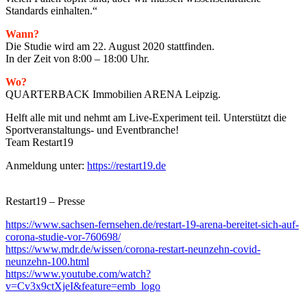
Standards einhalten.“
Wann?
Die Studie wird am 22. August 2020 stattfinden.
In der Zeit von 8:00 – 18:00 Uhr.
Wo?
QUARTERBACK Immobilien ARENA Leipzig.
Helft alle mit und nehmt am Live-Experiment teil. Unterstützt die
Sportveranstaltungs- und Eventbranche!
Team Restart19
Anmeldung unter:
https://restart19.de
Restart19 – Presse
https://www.sachsen-fernsehen.de/restart-19-arena-bereitet-sich-auf-
corona-studie-vor-760698/
https://www.mdr.de/wissen/corona-restart-neunzehn-covid-
neunzehn-100.html
https://www.youtube.com/watch?
v=Cv3x9ctXjeI&feature=emb_logo