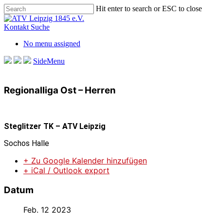
Skip
Hit enter to search or ESC to close
to
Close
main
Search
Kontakt
Suche
content
No menu assigned
SideMenu
Regionalliga Ost – Herren
Steglitzer TK – ATV Leipzig
Sochos Halle
+ Zu Google Kalender hinzufügen
+ iCal / Outlook export
Datum
Feb. 12 2023