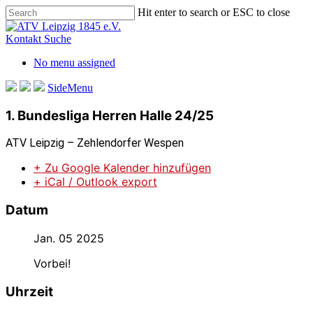
Skip
Hit enter to search or ESC to close
to
Close
main
Search
Kontakt
Suche
content
No menu assigned
SideMenu
1. Bundesliga Herren Halle 24/25
ATV Leipzig – Zehlendorfer Wespen
+ Zu Google Kalender hinzufügen
+ iCal / Outlook export
Datum
Jan. 05 2025
Vorbei!
Uhrzeit