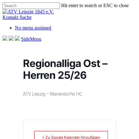
Skip
Hit enter to search or ESC to close
to
Close
main
Search
Kontakt
Suche
content
No menu assigned
SideMenu
Regionalliga Ost –
Herren 25/26
ATV Leipzig – Mariendorfer HC
+ Zu Google Kalender hinzufügen