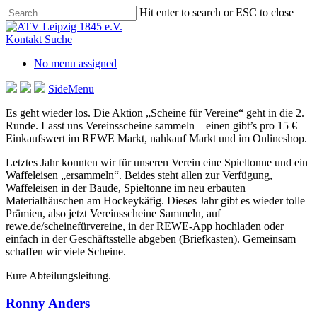
Skip
Hit enter to search or ESC to close
to
Close
main
Search
Kontakt
Suche
content
No menu assigned
SideMenu
Es geht wieder los. Die Aktion „Scheine für Vereine“ geht in die 2.
Runde. Lasst uns Vereinsscheine sammeln – einen gibt’s pro 15 €
Einkaufswert im REWE Markt, nahkauf Markt und im Onlineshop.
Letztes Jahr konnten wir für unseren Verein eine Spieltonne und ein
Waffeleisen „ersammeln“. Beides steht allen zur Verfügung,
Waffeleisen in der Baude, Spieltonne im neu erbauten
Materialhäuschen am Hockeykäfig. Dieses Jahr gibt es wieder tolle
Prämien, also jetzt Vereinsscheine Sammeln, auf
rewe.de/scheinefürvereine, in der REWE-App hochladen oder
einfach in der Geschäftsstelle abgeben (Briefkasten). Gemeinsam
schaffen wir viele Scheine.
Eure Abteilungsleitung.
Ronny Anders