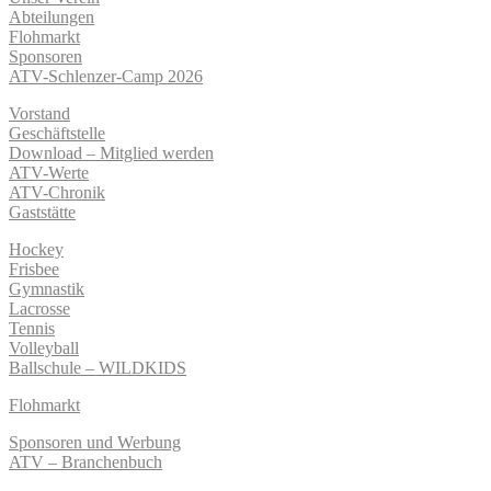
Abteilungen
Flohmarkt
Sponsoren
ATV-Schlenzer-Camp 2026
Vorstand
Geschäftstelle
Download – Mitglied werden
ATV-Werte
ATV-Chronik
Gaststätte
Hockey
Frisbee
Gymnastik
Lacrosse
Tennis
Volleyball
Ballschule – WILDKIDS
Flohmarkt
Sponsoren und Werbung
ATV – Branchenbuch