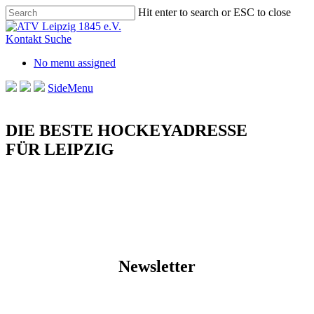
Skip
Hit enter to search or ESC to close
to
Close
main
Search
Kontakt
Suche
content
No menu assigned
SideMenu
DIE BESTE HOCKEYADRESSE
FÜR LEIPZIG
Newsletter