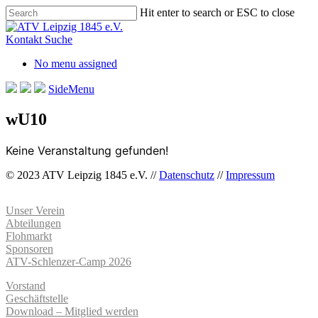
Skip
Hit enter to search or ESC to close
to
Close
main
Search
Kontakt
Suche
content
No menu assigned
SideMenu
wU10
Keine Veranstaltung gefunden!
© 2023 ATV Leipzig 1845 e.V. //
Datenschutz
//
Impressum
Unser Verein
Abteilungen
Flohmarkt
Sponsoren
ATV-Schlenzer-Camp 2026
Vorstand
Geschäftstelle
Download – Mitglied werden