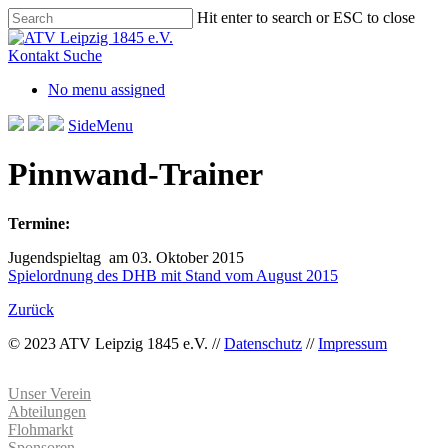
Skip
Hit enter to search or ESC to close
to
Close
main
Search
Kontakt
Suche
content
No menu assigned
SideMenu
Pinnwand-Trainer
Termine:
Jugendspieltag am 03. Oktober 2015
Spielordnung des DHB mit Stand vom August 2015
Zurück
© 2023 ATV Leipzig 1845 e.V. //
Datenschutz
//
Impressum
Unser Verein
Abteilungen
Flohmarkt
Sponsoren