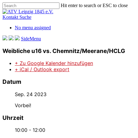
Skip
Hit enter to search or ESC to close
to
Close
main
Search
Kontakt
Suche
content
No menu assigned
SideMenu
Weibliche u16 vs. Chemnitz/Meerane/HCLG
+ Zu Google Kalender hinzufügen
+ iCal / Outlook export
Datum
Sep. 24 2023
Vorbei!
Uhrzeit
10:00 - 12:00