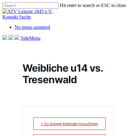
Skip
Hit enter to search or ESC to close
to
Close
main
Search
Kontakt
Suche
content
No menu assigned
SideMenu
Weibliche u14 vs.
Tresenwald
+ Zu Google Kalender hinzufügen