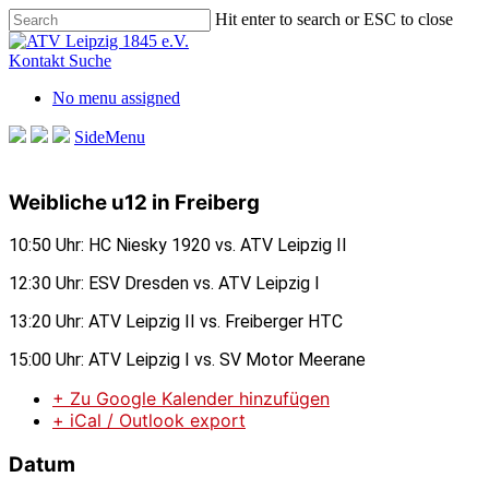
Skip
Hit enter to search or ESC to close
to
Close
main
Search
Kontakt
Suche
content
No menu assigned
SideMenu
Weibliche u12 in Freiberg
10:50 Uhr: HC Niesky 1920 vs. ATV Leipzig II
12:30 Uhr: ESV Dresden vs. ATV Leipzig I
13:20 Uhr: ATV Leipzig II vs. Freiberger HTC
15:00 Uhr: ATV Leipzig I vs. SV Motor Meerane
+ Zu Google Kalender hinzufügen
+ iCal / Outlook export
Datum