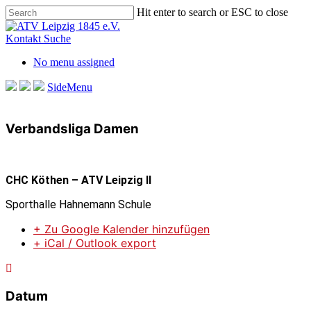
Skip
Hit enter to search or ESC to close
to
Close
main
Search
Kontakt
Suche
content
No menu assigned
SideMenu
Verbandsliga Damen
CHC Köthen – ATV Leipzig II
Sporthalle Hahnemann Schule
+ Zu Google Kalender hinzufügen
+ iCal / Outlook export
Datum