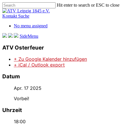
Skip
Hit enter to search or ESC to close
to
Close
main
Search
Kontakt
Suche
content
No menu assigned
SideMenu
ATV Osterfeuer
+ Zu Google Kalender hinzufügen
+ iCal / Outlook export
Datum
Apr. 17 2025
Vorbei!
Uhrzeit
18:00