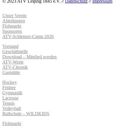
© 2023 ATV Leipzig 1845 e.V. //
Datenschutz
//
Impressum
Unser Verein
Abteilungen
Flohmarkt
Sponsoren
ATV-Schlenzer-Camp 2026
Vorstand
Geschäftstelle
Download – Mitglied werden
ATV-Werte
ATV-Chronik
Gaststätte
Hockey
Frisbee
Gymnastik
Lacrosse
Tennis
Volleyball
Ballschule – WILDKIDS
Flohmarkt