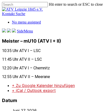
Skip
Hit enter to search or ESC to close
to
Close
main
Search
Kontakt
Suche
content
No menu assigned
SideMenu
Meister – mU10 (ATV I + II)
10:35 Uhr ATV I – LSC
11:45 Uhr ATV II – LSC
12:20 Uhr ATV I – Chemnitz
12:55 Uhr ATV II – Meerane
+ Zu Google Kalender hinzufügen
+ iCal / Outlook export
Datum
Juni 27 2026