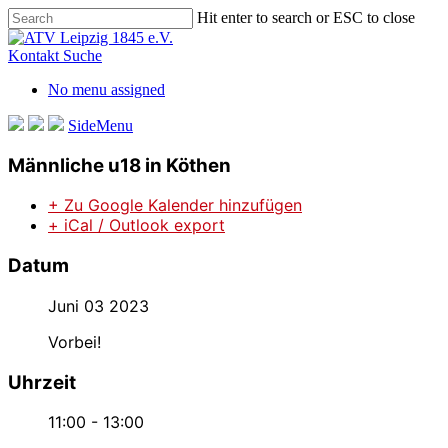
Skip
Hit enter to search or ESC to close
to
Close
main
Search
Kontakt
Suche
content
No menu assigned
SideMenu
Männliche u18 in Köthen
+ Zu Google Kalender hinzufügen
+ iCal / Outlook export
Datum
Juni 03 2023
Vorbei!
Uhrzeit
11:00 - 13:00