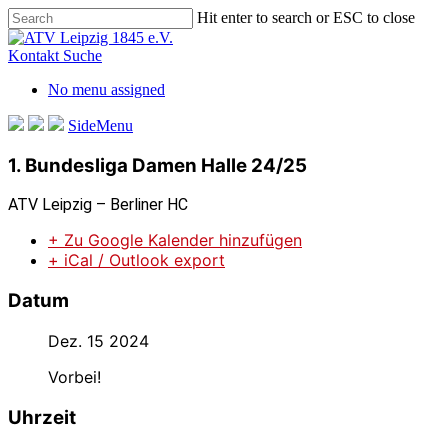
Skip
Hit enter to search or ESC to close
to
Close
main
Search
Kontakt
Suche
content
No menu assigned
SideMenu
1. Bundesliga Damen Halle 24/25
ATV Leipzig – Berliner HC
+ Zu Google Kalender hinzufügen
+ iCal / Outlook export
Datum
Dez. 15 2024
Vorbei!
Uhrzeit