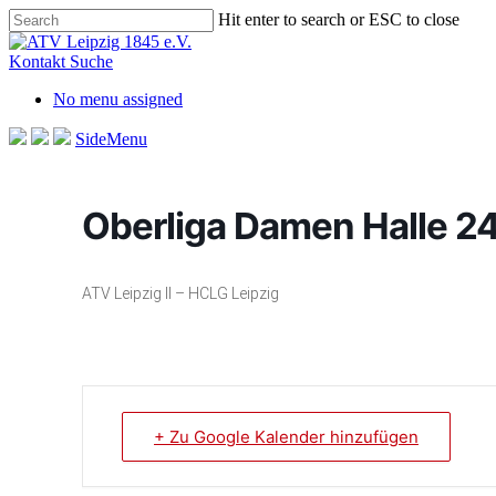
Skip
Hit enter to search or ESC to close
to
Close
main
Search
Kontakt
Suche
content
No menu assigned
SideMenu
Oberliga Damen Halle 2
ATV Leipzig II – HCLG Leipzig
+ Zu Google Kalender hinzufügen