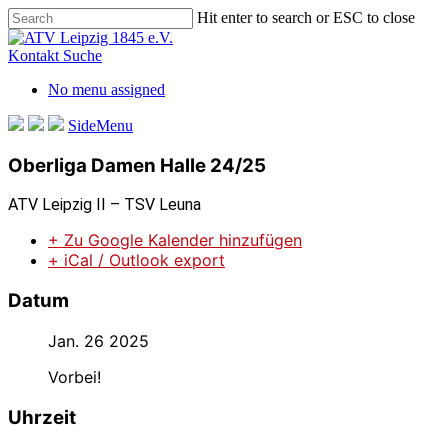
Skip
Hit enter to search or ESC to close
to
Close
main
Search
Kontakt
Suche
content
No menu assigned
SideMenu
Oberliga Damen Halle 24/25
ATV Leipzig II – TSV Leuna
+ Zu Google Kalender hinzufügen
+ iCal / Outlook export
Datum
Jan. 26 2025
Vorbei!
Uhrzeit