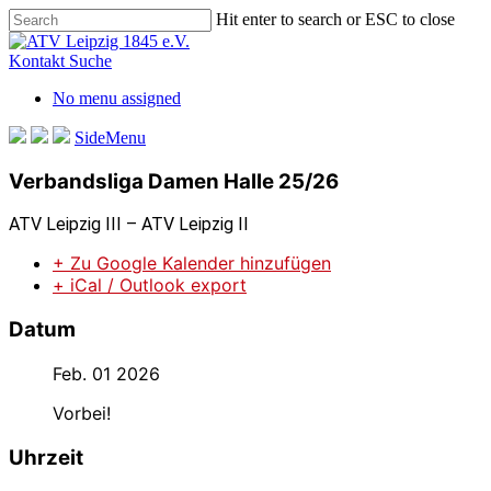
Skip
Hit enter to search or ESC to close
to
Close
main
Search
Kontakt
Suche
content
No menu assigned
SideMenu
Verbandsliga Damen Halle 25/26
ATV Leipzig III – ATV Leipzig II
+ Zu Google Kalender hinzufügen
+ iCal / Outlook export
Datum
Feb. 01 2026
Vorbei!
Uhrzeit