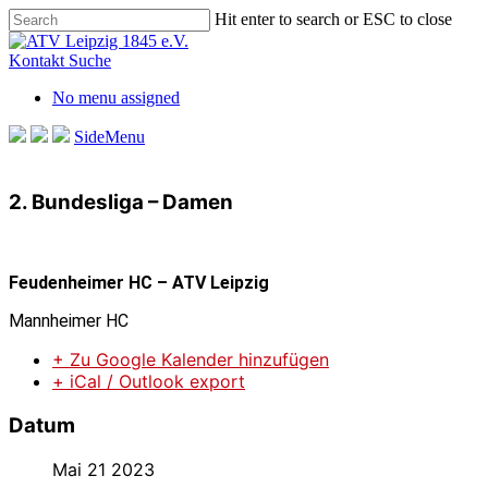
Skip
Hit enter to search or ESC to close
to
Close
main
Search
Kontakt
Suche
content
No menu assigned
SideMenu
2. Bundesliga – Damen
Feudenheimer HC – ATV Leipzig
Mannheimer HC
+ Zu Google Kalender hinzufügen
+ iCal / Outlook export
Datum
Mai 21 2023