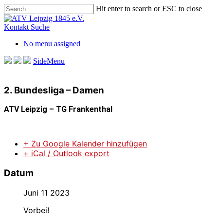
Skip
Hit enter to search or ESC to close
to
Close
main
Search
Kontakt
Suche
content
No menu assigned
SideMenu
2. Bundesliga – Damen
ATV Leipzig – TG Frankenthal
+ Zu Google Kalender hinzufügen
+ iCal / Outlook export
Datum
Juni 11 2023
Vorbei!